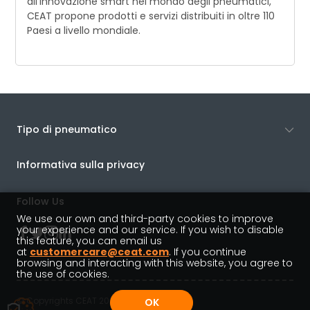
all'innovazione smart nel mondo degli pneumatici,
CEAT propone prodotti e servizi distribuiti in oltre 110
Paesi a livello mondiale.
Tipo di pneumatico
Informativa sulla privacy
Follow Us
We use our own and third-party cookies to improve
your experience and our service. If you wish to disable
this feature, you can email us
at
customercare@ceat.com
. If you continue
browsing and interacting with this website, you agree to
the use of cookies.
© Copyrights CEAT 2022
OK