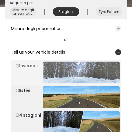
Acquista per
Misure degli
Stagioni
Tyre Pattern
pneumatici
Misure degli pneumatici
or
Tell us your Vehicle details
Invernali
Estivi
4 stagioni