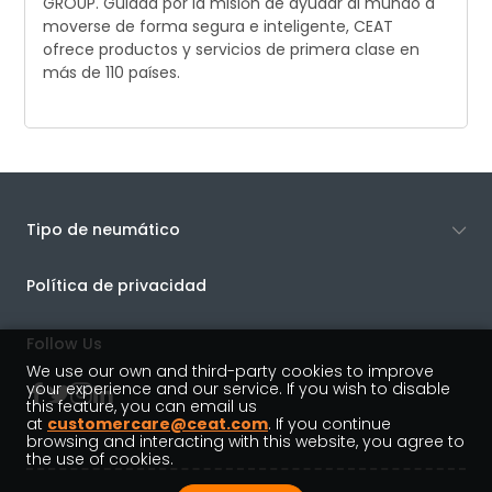
GROUP. Guiada por la misión de ayudar al mundo a
moverse de forma segura e inteligente, CEAT
ofrece productos y servicios de primera clase en
más de 110 países.
Tipo de neumático
Política de privacidad
Follow Us
We use our own and third-party cookies to improve
your experience and our service. If you wish to disable
this feature, you can email us
at
customercare@ceat.com
. If you continue
browsing and interacting with this website, you agree to
the use of cookies.