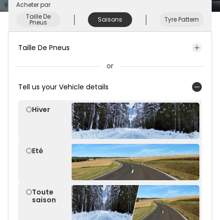
Acheter par
Taille De
Saisons
Tyre Pattern
Pneus
Taille De Pneus
or
Tell us your Vehicle details
Hiver
Eté
Toute
saison