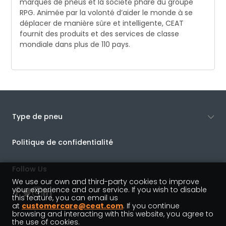
marques de pneus et la société phare du groupe
RPG. Animée par la volonté d’aider le monde à se
déplacer de manière sûre et intelligente, CEAT
fournit des produits et des services de classe
mondiale dans plus de 110 pays.
Type de pneu
Politique de confidentialité
Follow Us
We use our own and third-party cookies to improve
your experience and our service. If you wish to disable
this feature, you can email us
at
customercare@ceat.com
. If you continue
browsing and interacting with this website, you agree to
the use of cookies.